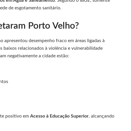
tos em Água e Saneamento
. Segundo o IBGE, somente
ede de esgotamento sanitário.
etaram Porto Velho?
ho apresentou desempenho fraco em áreas ligadas à
 baixos relacionados à violência e vulnerabilidade
am negativamente a cidade estão:
ntos
nte positivo em
Acesso à Educação Superior
, alcançando