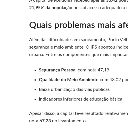
A capital de Rondônia recebeu apenas
35,42 pon
21,95% da população
possui acesso adequado à r
Quais problemas mais af
Além das dificuldades em saneamento, Porto Vel
segurança e meio ambiente. O IPS apontou índices
urbana. Entre os componentes que mais impactar
Segurança Pessoal
com nota 47,19
Qualidade do Meio Ambiente
com 43,02 po
Baixa urbanização das vias públicas
Indicadores inferiores de educação básica
Apesar disso, a capital teve resultado relativame
nota
67,23
no levantamento.