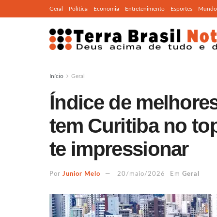
Geral
Política
Economia
Entretenimento
Esportes
Mundo
Início
Geral
Índice de melhores
tem Curitiba no top
te impressionar
Por
Junior Melo
20/maio/2026
Em
Geral