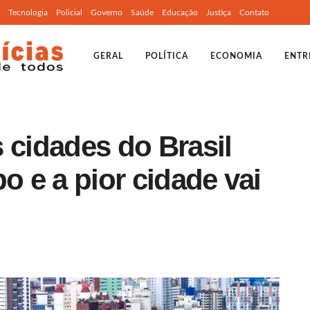
Tecnologia
Policial
Governo
Saúde
Educação
Justiça
Contato
GERAL
POLÍTICA
ECONOMIA
ENTR
 cidades do Brasil
o e a pior cidade vai