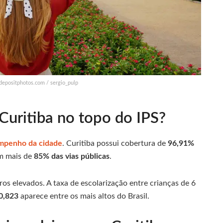
 depositphotos.com / sergio_pulp
Curitiba no topo do IPS?
mpenho da cidade
. Curitiba possui cobertura de
96,91%
em mais de
85% das vias públicas
.
s elevados. A taxa de escolarização entre crianças de 6
0,823
aparece entre os mais altos do Brasil.