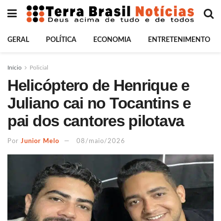
GERAL
POLÍTICA
ECONOMIA
ENTRETENIMENTO
Início
Policial
Helicóptero de Henrique e
Juliano cai no Tocantins e
pai dos cantores pilotava
Por
Junior Melo
08/maio/2026