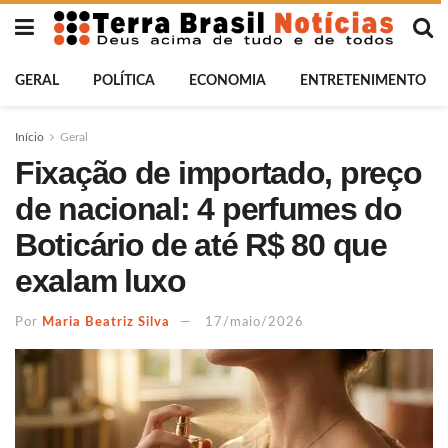
GERAL
POLÍTICA
ECONOMIA
ENTRETENIMENTO
Início
Geral
Fixação de importado, preço
de nacional: 4 perfumes do
Boticário de até R$ 80 que
exalam luxo
Por
Maria Beatriz Silva
17/maio/2026