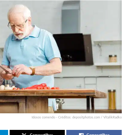
Idosos comendo - Créditos: depositphotos.com / VitalikRadko