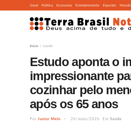
Geral
Política
Economia
Entretenimento
Esportes
Mundo
Início
Saúde
Estudo aponta o i
impressionante pa
cozinhar pelo men
após os 65 anos
Por
Junior Melo
26/maio/2026
Em
Saúde