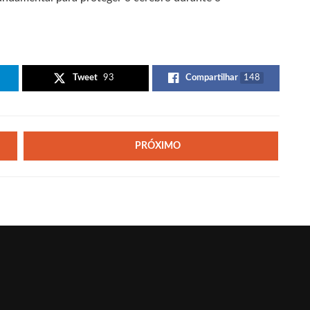
Tweet
93
Compartilhar
148
PRÓXIMO