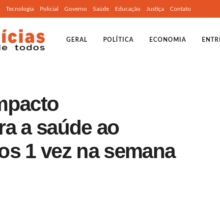
Tecnologia
Policial
Governo
Saúde
Educação
Justiça
Contato
GERAL
POLÍTICA
ECONOMIA
ENTR
mpacto
ra a saúde ao
os 1 vez na semana