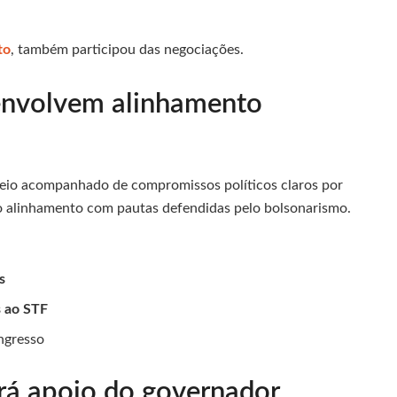
to
, também participou das negociações.
 envolvem alinhamento
veio acompanhado de compromissos políticos claros por
no alinhamento com pautas defendidas pelo bolsonarismo.
s
s ao STF
ngresso
rá apoio do governador