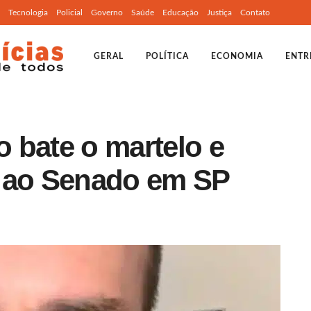
Tecnologia
Policial
Governo
Saúde
Educação
Justiça
Contato
GERAL
POLÍTICA
ECONOMIA
ENTR
 bate o martelo e
o ao Senado em SP