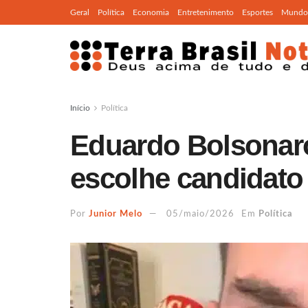
Geral
Política
Economia
Entretenimento
Esportes
Mundo
Início
Política
Eduardo Bolsonaro
escolhe candidat
Por
Junior Melo
05/maio/2026
Em
Política