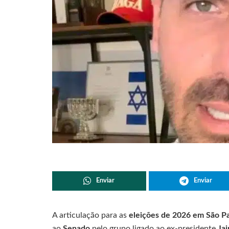
Enviar
Enviar
A articulação para as
eleições de 2026 em São P
ao
Senado
pelo grupo ligado ao ex-presidente
Jai