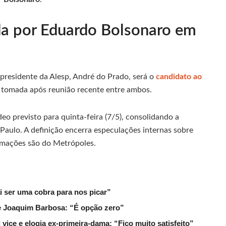
da por Eduardo Bolsonaro em
residente da Alesp, André do Prado, será o
candidato ao
i tomada após reunião recente entre ambos.
eo previsto para quinta-feira (7/5), consolidando a
 Paulo. A definição encerra especulações internas sobre
ormações são do Metrópoles.
ai ser uma cobra para nos picar”
de Joaquim Barbosa: “É opção zero”
ice e elogia ex-primeira-dama: “Fico muito satisfeito”