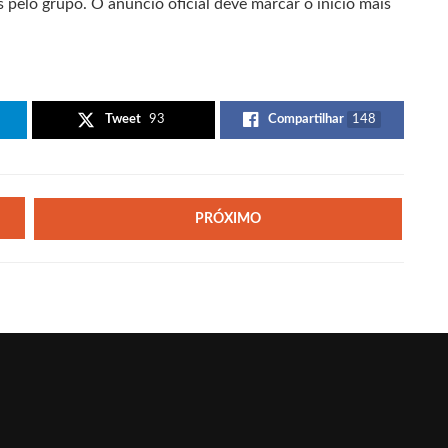
 pelo grupo. O anúncio oficial deve marcar o início mais
Tweet
93
Compartilhar
148
PRÓXIMO