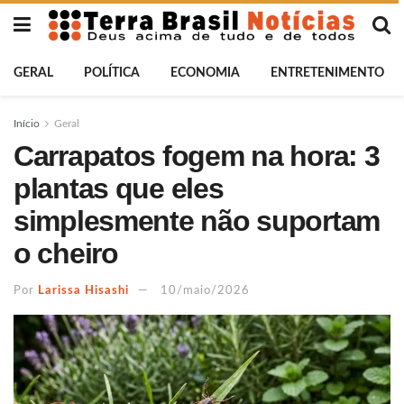
GERAL
POLÍTICA
ECONOMIA
ENTRETENIMENTO
Início
Geral
Carrapatos fogem na hora: 3
plantas que eles
simplesmente não suportam
o cheiro
Por
Larissa Hisashi
10/maio/2026