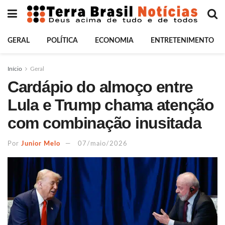
GERAL
POLÍTICA
ECONOMIA
ENTRETENIMENTO
Início
Geral
Cardápio do almoço entre
Lula e Trump chama atenção
com combinação inusitada
Por
Junior Melo
07/maio/2026