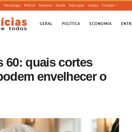
Tecnologia
Policial
Governo
Saúde
Educação
Justiça
Contato
GERAL
POLÍTICA
ECONOMIA
ENTR
 60: quais cortes
 podem envelhecer o