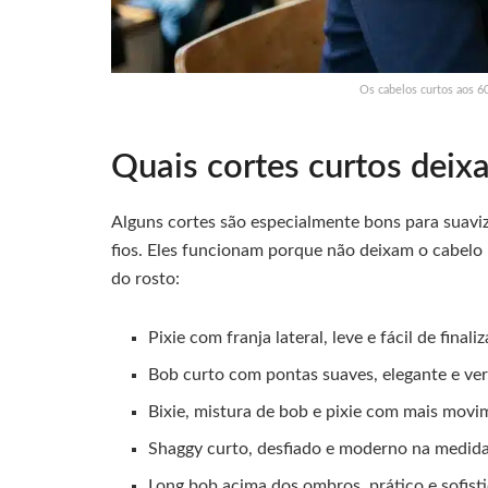
Os cabelos curtos aos 6
Quais cortes curtos deix
Alguns cortes são especialmente bons para suaviz
fios. Eles funcionam porque não deixam o cabel
do rosto:
Pixie com franja lateral, leve e fácil de finaliz
Bob curto com pontas suaves, elegante e vers
Bixie, mistura de bob e pixie com mais movi
Shaggy curto, desfiado e moderno na medida
Long bob acima dos ombros, prático e sofist