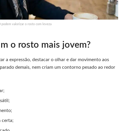
0 podem valorizar o rosto com leveza
am o rosto mais jovem?
ar a expressão, destacar o olhar e dar movimento aos
o parado demais, nem criam um contorno pesado ao redor
ar;
átil;
mento;
 certa;
icado.