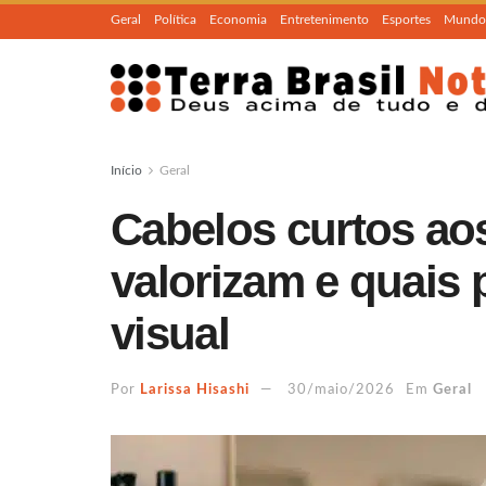
Geral
Política
Economia
Entretenimento
Esportes
Mundo
Início
Geral
Cabelos curtos aos
valorizam e quais
visual
Por
Larissa Hisashi
30/maio/2026
Em
Geral