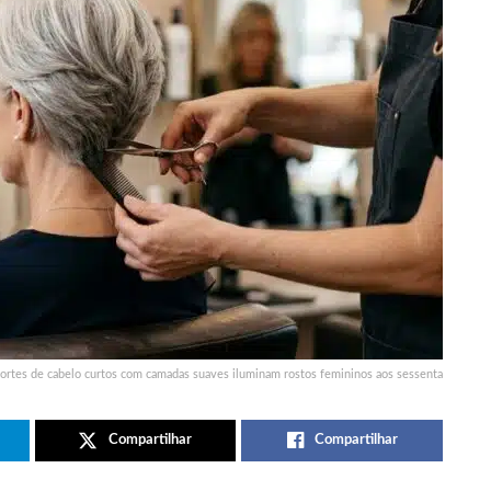
ortes de cabelo curtos com camadas suaves iluminam rostos femininos aos sessenta
Compartilhar
Compartilhar