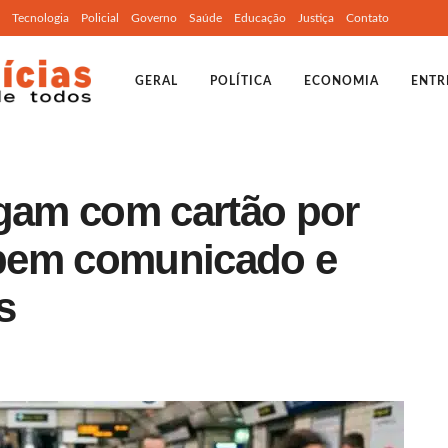
Tecnologia
Policial
Governo
Saúde
Educação
Justiça
Contato
GERAL
POLÍTICA
ECONOMIA
ENTR
agam com cartão por
bem comunicado e
s