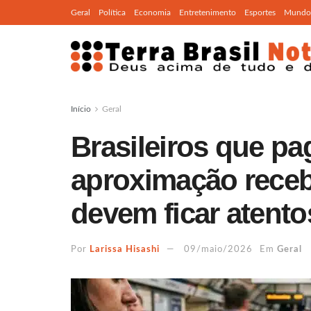
Geral
Política
Economia
Entretenimento
Esportes
Mundo
Início
Geral
Brasileiros que p
aproximação rece
devem ficar atento
Por
Larissa Hisashi
09/maio/2026
Em
Geral