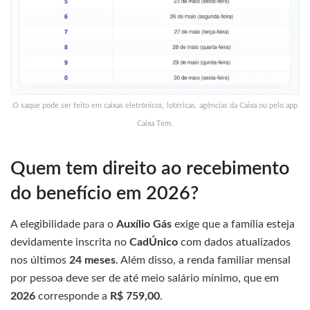
O saque pode ser feito em caixas eletrônicos, lotéricas, agências da Caixa ou pelo app
Caixa Tem.
Quem tem direito ao recebimento
do benefício em 2026?
A elegibilidade para o
Auxílio Gás
exige que a família esteja
devidamente inscrita no
CadÚnico
com dados atualizados
nos últimos
24 meses
. Além disso, a renda familiar mensal
por pessoa deve ser de até meio salário mínimo, que em
2026
corresponde a
R$ 759,00
.