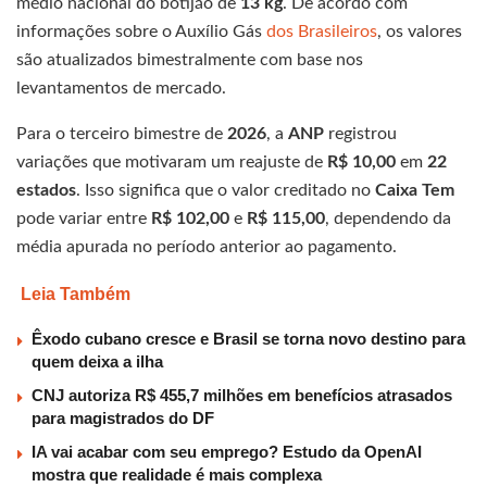
médio nacional do botijão de
13 kg
. De acordo com
informações sobre o Auxílio Gás
dos Brasileiros
, os valores
são atualizados bimestralmente com base nos
levantamentos de mercado.
Para o terceiro bimestre de
2026
, a
ANP
registrou
variações que motivaram um reajuste de
R$ 10,00
em
22
estados
. Isso significa que o valor creditado no
Caixa Tem
pode variar entre
R$ 102,00
e
R$ 115,00
, dependendo da
média apurada no período anterior ao pagamento.
Leia Também
Êxodo cubano cresce e Brasil se torna novo destino para
quem deixa a ilha
CNJ autoriza R$ 455,7 milhões em benefícios atrasados
para magistrados do DF
IA vai acabar com seu emprego? Estudo da OpenAI
mostra que realidade é mais complexa