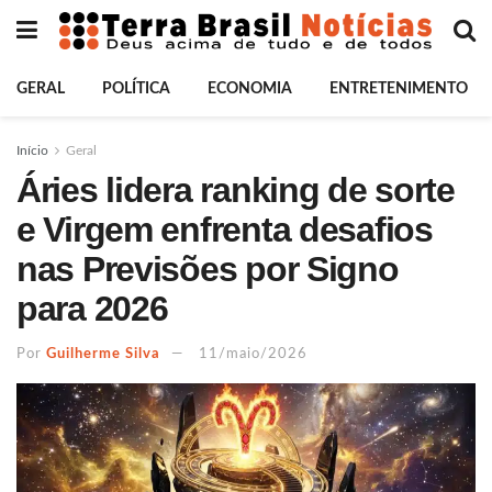
GERAL
POLÍTICA
ECONOMIA
ENTRETENIMENTO
Início
Geral
Áries lidera ranking de sorte
e Virgem enfrenta desafios
nas Previsões por Signo
para 2026
Por
Guilherme Silva
11/maio/2026