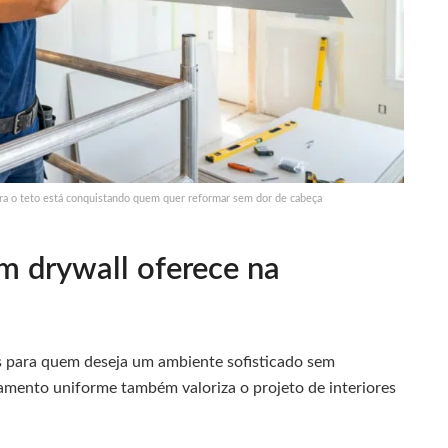
para o teto está conquistando quem quer reformar sem dor de cabeça
m drywall oferece na
s para quem deseja um ambiente sofisticado sem
amento uniforme também valoriza o projeto de interiores