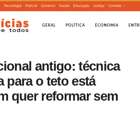
Tecnologia
Policial
Governo
Saúde
Educação
Justiça
Contato
GERAL
POLÍTICA
ECONOMIA
ENTR
ional antigo: técnica
 para o teto está
m quer reformar sem