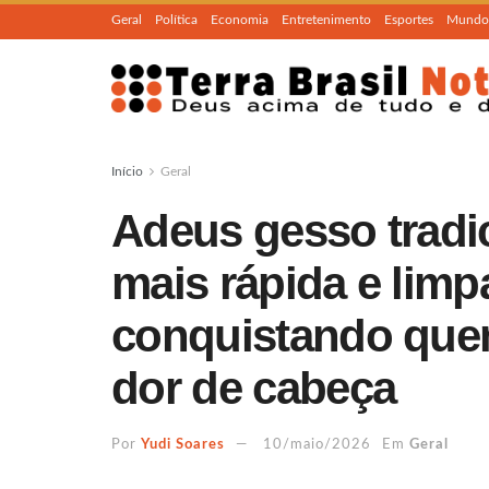
Geral
Política
Economia
Entretenimento
Esportes
Mundo
Início
Geral
Adeus gesso tradic
mais rápida e limpa
conquistando que
dor de cabeça
Por
Yudi Soares
10/maio/2026
Em
Geral