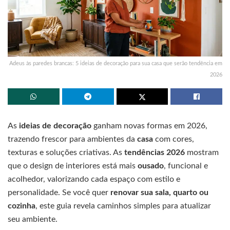
Adeus às paredes brancas: 5 ideias de decoração para sua casa que serão tendência em
2026
As
ideias de decoração
ganham novas formas em 2026,
trazendo frescor para ambientes da
casa
com cores,
texturas e soluções criativas. As
tendências 2026
mostram
que o design de interiores está mais
ousado
, funcional e
acolhedor, valorizando cada espaço com estilo e
personalidade. Se você quer
renovar sua sala, quarto ou
cozinha
, este guia revela caminhos simples para atualizar
seu ambiente.