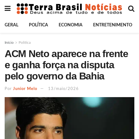
GERAL
POLÍTICA
ECONOMIA
ENTRETENIMENTO
Início
Política
ACM Neto aparece na frente
e ganha força na disputa
pelo governo da Bahia
Por
Junior Melo
13/maio/2026