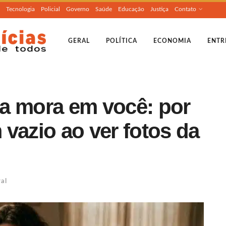
Tecnologia
Policial
Governo
Saúde
Educação
Justiça
Contato
GERAL
POLÍTICA
ECONOMIA
ENTR
a mora em você: por
vazio ao ver fotos da
al