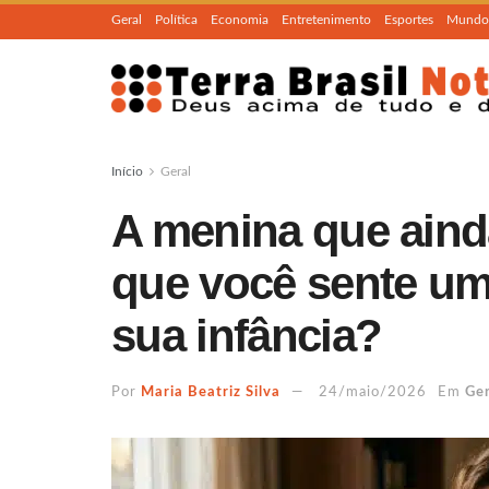
Geral
Política
Economia
Entretenimento
Esportes
Mundo
Início
Geral
A menina que aind
que você sente um 
sua infância?
Por
Maria Beatriz Silva
24/maio/2026
Em
Ger