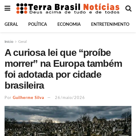
GERAL
POLÍTICA
ECONOMIA
ENTRETENIMENTO
Início
Geral
A curiosa lei que “proíbe
morrer” na Europa também
foi adotada por cidade
brasileira
Por
Guilherme Silva
26/maio/2026