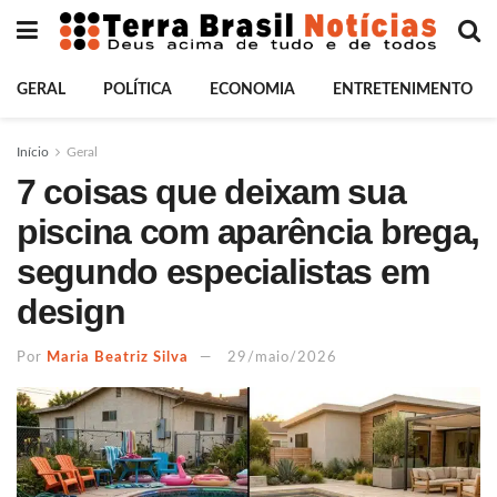
GERAL
POLÍTICA
ECONOMIA
ENTRETENIMENTO
Início
Geral
7 coisas que deixam sua
piscina com aparência brega,
segundo especialistas em
design
Por
Maria Beatriz Silva
29/maio/2026