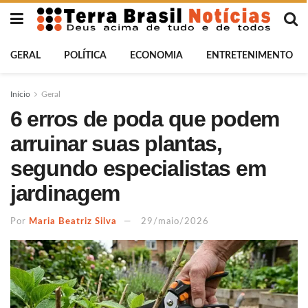
GERAL
POLÍTICA
ECONOMIA
ENTRETENIMENTO
Início
Geral
6 erros de poda que podem
arruinar suas plantas,
segundo especialistas em
jardinagem
Por
Maria Beatriz Silva
29/maio/2026