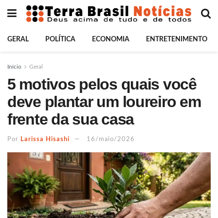
GERAL
POLÍTICA
ECONOMIA
ENTRETENIMENTO
Início
Geral
5 motivos pelos quais você
deve plantar um loureiro em
frente da sua casa
Por
Larissa Hisashi
16/maio/2026