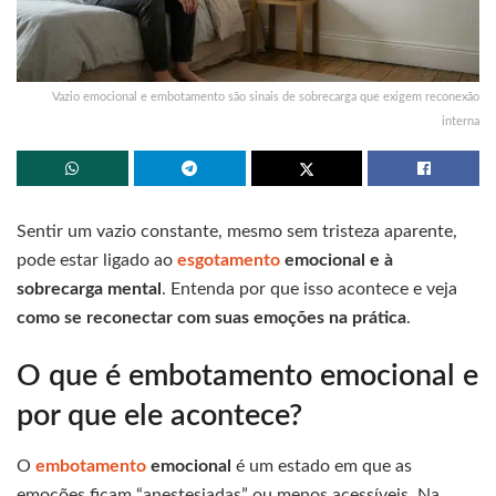
Vazio emocional e embotamento são sinais de sobrecarga que exigem reconexão
interna
Sentir um vazio constante, mesmo sem tristeza aparente,
pode estar ligado ao
esgotamento
emocional e à
sobrecarga mental
. Entenda por que isso acontece e veja
como se reconectar com suas emoções na prática
.
O que é embotamento emocional e
por que ele acontece?
O
embotamento
emocional
é um estado em que as
emoções ficam “anestesiadas” ou menos acessíveis. Na