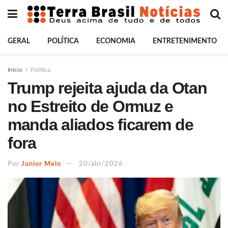
GERAL
POLÍTICA
ECONOMIA
ENTRETENIMENTO
Início
Política
Trump rejeita ajuda da Otan
no Estreito de Ormuz e
manda aliados ficarem de
fora
Por
Junior Melo
20/abr/2026