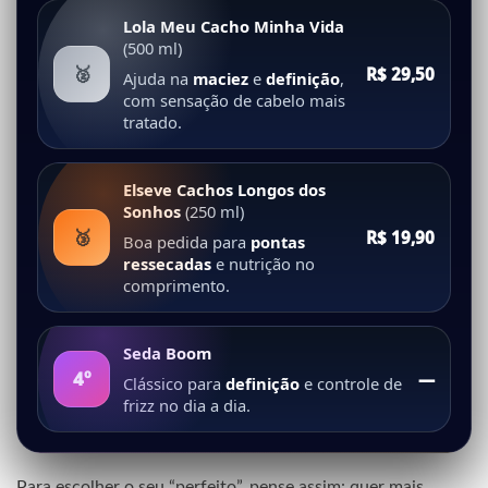
Lola Meu Cacho Minha Vida
(500 ml)
🥈
R$ 29,50
Ajuda na
maciez
e
definição
,
com sensação de cabelo mais
tratado.
Elseve Cachos Longos dos
Sonhos
(250 ml)
🥉
R$ 19,90
Boa pedida para
pontas
ressecadas
e nutrição no
comprimento.
Seda Boom
4º
—
Clássico para
definição
e controle de
frizz no dia a dia.
Para escolher o seu “perfeito”, pense assim: quer mais