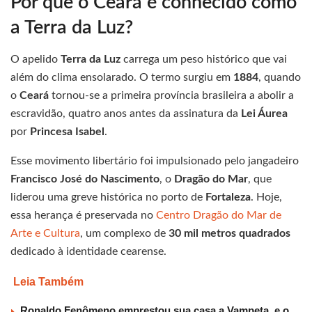
Por que o Ceará é conhecido como
a Terra da Luz?
O apelido
Terra da Luz
carrega um peso histórico que vai
além do clima ensolarado. O termo surgiu em
1884
, quando
o
Ceará
tornou-se a primeira província brasileira a abolir a
escravidão, quatro anos antes da assinatura da
Lei Áurea
por
Princesa Isabel
.
Esse movimento libertário foi impulsionado pelo jangadeiro
Francisco José do Nascimento
, o
Dragão do Mar
, que
liderou uma greve histórica no porto de
Fortaleza
. Hoje,
essa herança é preservada no
Centro Dragão do Mar de
Arte e Cultura
, um complexo de
30 mil metros quadrados
dedicado à identidade cearense.
Leia Também
Ronaldo Fenômeno emprestou sua casa a Vampeta, e o