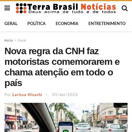
GERAL
POLÍTICA
ECONOMIA
ENTRETENIMENTO
Início
Geral
Nova regra da CNH faz
motoristas comemorarem e
chama atenção em todo o
país
Por
Larissa Hisashi
05/abr/2026