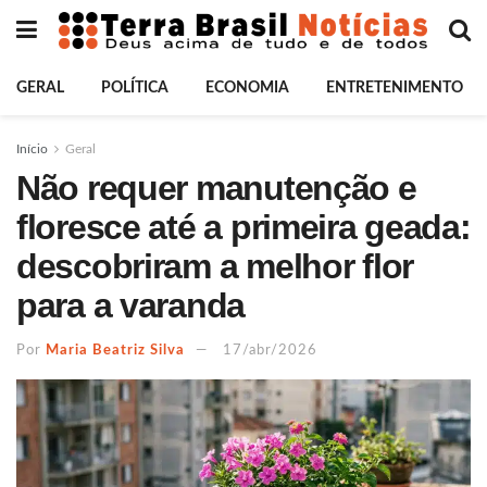
GERAL
POLÍTICA
ECONOMIA
ENTRETENIMENTO
Início
Geral
Não requer manutenção e
floresce até a primeira geada:
descobriram a melhor flor
para a varanda
Por
Maria Beatriz Silva
17/abr/2026