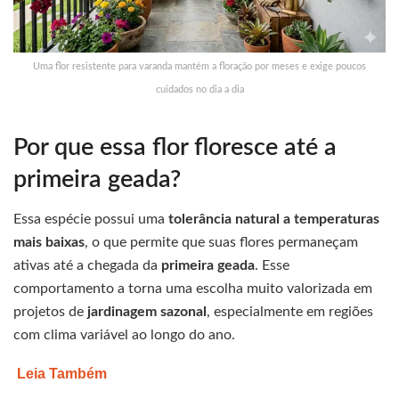
Uma flor resistente para varanda mantém a floração por meses e exige poucos
cuidados no dia a dia
Por que essa flor floresce até a
primeira geada?
Essa espécie possui uma
tolerância natural a temperaturas
mais baixas
, o que permite que suas flores permaneçam
ativas até a chegada da
primeira geada
. Esse
comportamento a torna uma escolha muito valorizada em
projetos de
jardinagem sazonal
, especialmente em regiões
com clima variável ao longo do ano.
Leia Também