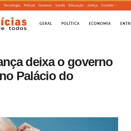
Tecnologia
Policial
Governo
Saúde
Educação
Justiça
Contato
GERAL
POLÍTICA
ECONOMIA
ENTR
rança deixa o governo
 no Palácio do