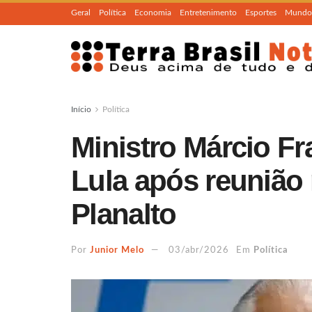
Geral
Política
Economia
Entretenimento
Esportes
Mundo
Início
Política
Ministro Márcio F
Lula após reunião
Planalto
Por
Junior Melo
03/abr/2026
Em
Política