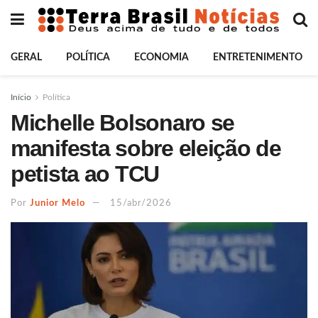
GERAL
POLÍTICA
ECONOMIA
ENTRETENIMENTO
Início
Política
Michelle Bolsonaro se
manifesta sobre eleição de
petista ao TCU
Por
Junior Melo
15/abr/2026