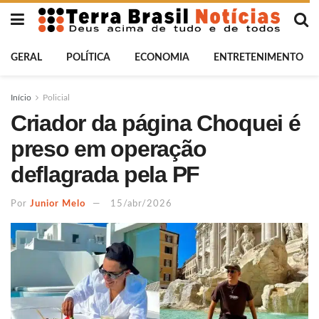
GERAL
POLÍTICA
ECONOMIA
ENTRETENIMENTO
Início
Policial
Criador da página Choquei é
preso em operação
deflagrada pela PF
Por
Junior Melo
15/abr/2026