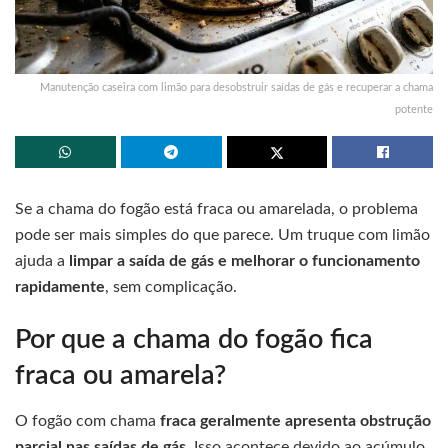
Manutenção caseira com limão para desobstruir saídas de gás e recuperar a chama
potente
Se a chama do fogão está fraca ou amarelada, o problema
pode ser mais simples do que parece. Um truque com limão
ajuda a
limpar a saída de gás e melhorar o funcionamento
rapidamente
, sem complicação.
Por que a chama do fogão fica
fraca ou amarela?
O fogão com chama
fraca geralmente apresenta obstrução
parcial nas saídas de gás
. Isso acontece devido ao acúmulo