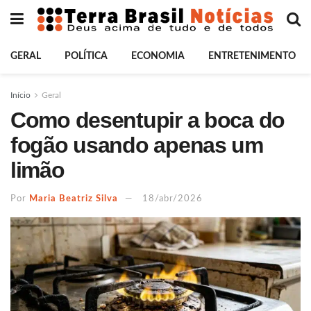
GERAL
POLÍTICA
ECONOMIA
ENTRETENIMENTO
Início
Geral
Como desentupir a boca do
fogão usando apenas um
limão
Por
Maria Beatriz Silva
18/abr/2026