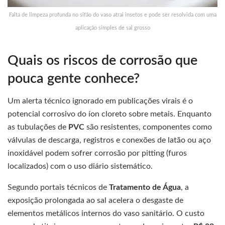
Falta de limpeza profunda no sifão do vaso atrai insetos e pode ser resolvida com uma
aplicação simples de sal grosso
Quais os riscos de corrosão que
pouca gente conhece?
Um alerta técnico ignorado em publicações virais é o
potencial corrosivo do íon cloreto sobre metais. Enquanto
as tubulações de
PVC
são resistentes, componentes como
válvulas de descarga, registros e conexões de latão ou aço
inoxidável podem sofrer corrosão por pitting (furos
localizados) com o uso diário sistemático.
Segundo portais técnicos de
Tratamento de Água
, a
exposição prolongada ao sal acelera o desgaste de
elementos metálicos internos do vaso sanitário. O custo