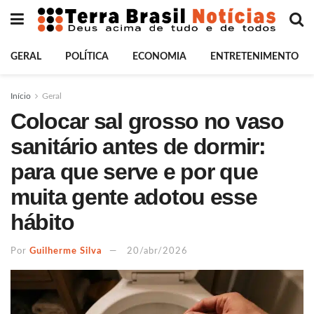
GERAL
POLÍTICA
ECONOMIA
ENTRETENIMENTO
Início
Geral
Colocar sal grosso no vaso
sanitário antes de dormir:
para que serve e por que
muita gente adotou esse
hábito
Por
Guilherme Silva
20/abr/2026