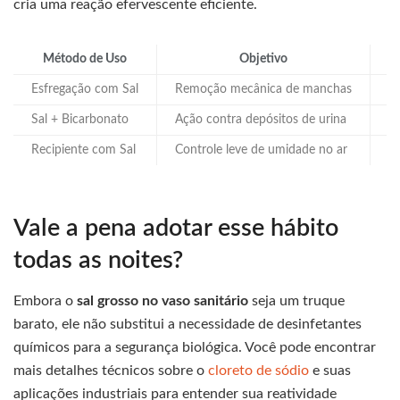
cria uma reação efervescente eficiente.
Método de Uso
Objetivo
F
Esfregação com Sal
Remoção mecânica de manchas
M
Sal + Bicarbonato
Ação contra depósitos de urina
Q
Recipiente com Sal
Controle leve de umidade no ar
S
Vale a pena adotar esse hábito
todas as noites?
Embora o
sal grosso no vaso sanitário
seja um truque
barato, ele não substitui a necessidade de desinfetantes
químicos para a segurança biológica. Você pode encontrar
mais detalhes técnicos sobre o
cloreto de sódio
e suas
aplicações industriais para entender sua reatividade