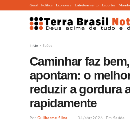
Geral
Política
Economia
Entretenimento
Esportes
Mundo
Início
Saúde
Caminhar faz bem,
apontam: o melhor
reduzir a gordura
rapidamente
Por
Guilherme Silva
04/abr/2026
Em
Saúde