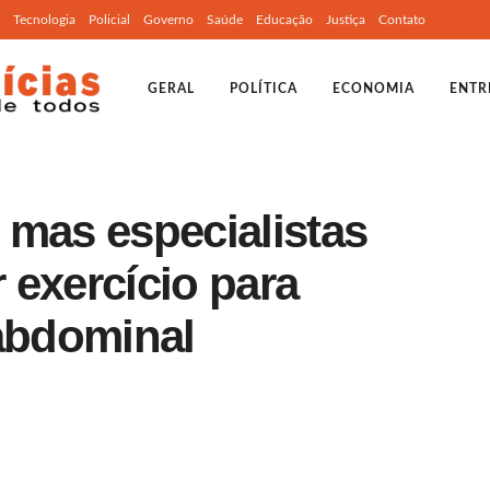
Tecnologia
Policial
Governo
Saúde
Educação
Justiça
Contato
GERAL
POLÍTICA
ECONOMIA
ENTR
 mas especialistas
 exercício para
 abdominal