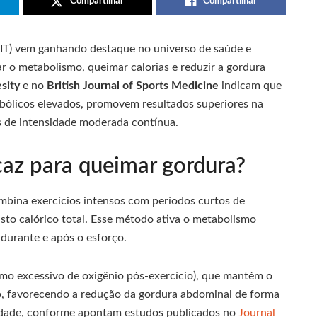
Compartilhar
Compartilhar
HIIT) vem ganhando destaque no universo de saúde e
ar o metabolismo, queimar calorias e reduzir a gordura
esity
e no
British Journal of Sports Medicine
indicam que
bólicos elevados, promovem resultados superiores na
 de intensidade moderada contínua.
icaz para queimar gordura?
mbina exercícios intensos com períodos curtos de
sto calórico total. Esse método ativa o metabolismo
durante e após o esforço.
umo excessivo de oxigênio pós-exercício), que mantém o
o, favorecendo a redução da gordura abdominal de forma
sidade, conforme apontam estudos publicados no
Journal