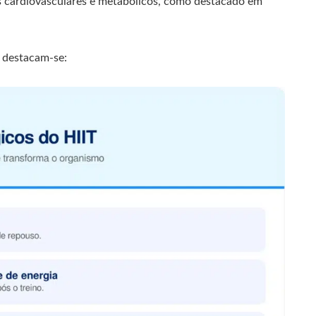
cos cardiovasculares e metabólicos, como destacado em
T, destacam-se: