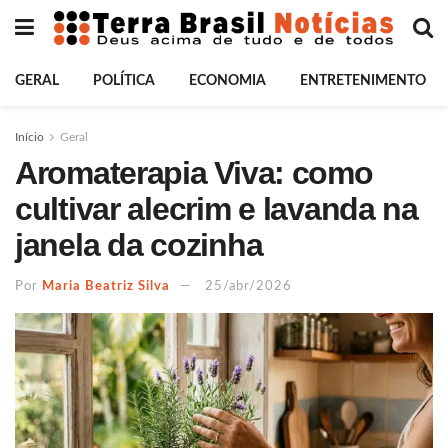
GERAL
POLÍTICA
ECONOMIA
ENTRETENIMENTO
Início
Geral
Aromaterapia Viva: como
cultivar alecrim e lavanda na
janela da cozinha
Por
Maria Beatriz Silva
25/abr/2026