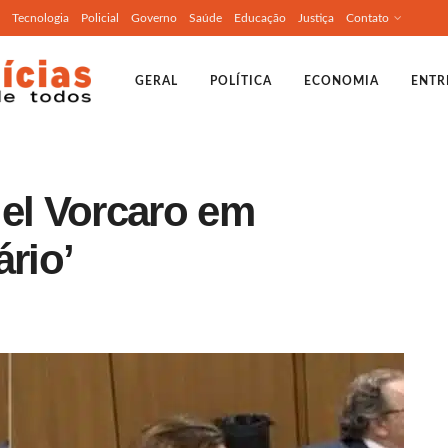
Tecnologia
Policial
Governo
Saúde
Educação
Justiça
Contato
GERAL
POLÍTICA
ECONOMIA
ENTR
iel Vorcaro em
ário’