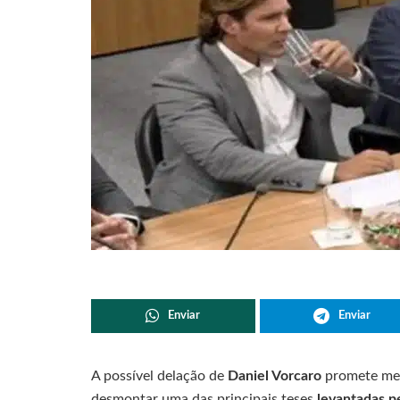
Enviar
Enviar
A possível delação de
Daniel Vorcaro
promete mex
desmontar uma das principais teses
levantadas pe