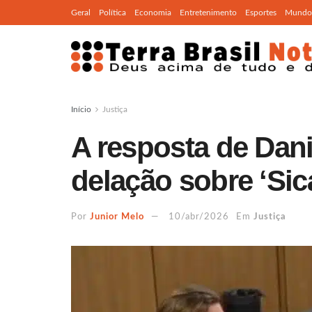
Geral
Política
Economia
Entretenimento
Esportes
Mundo
Início
Justiça
A resposta de Dan
delação sobre ‘Sic
Por
Junior Melo
10/abr/2026
Em
Justiça