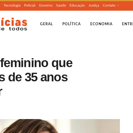
Tecnologia
Policial
Governo
Saúde
Educação
Justiça
Contato
GERAL
POLÍTICA
ECONOMIA
ENTR
 feminino que
s de 35 anos
r