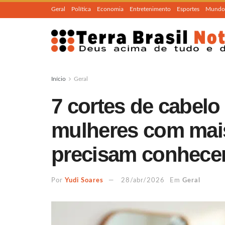
Geral
Política
Economia
Entretenimento
Esportes
Mundo
Início
Geral
7 cortes de cabelo
mulheres com mai
precisam conhece
Por
Yudi Soares
28/abr/2026
Em
Geral