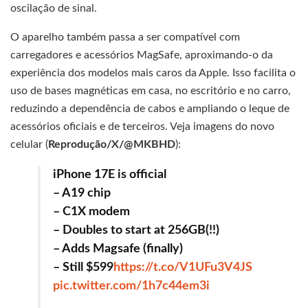
oscilação de sinal.
O aparelho também passa a ser compatível com
carregadores e acessórios MagSafe, aproximando-o da
experiência dos modelos mais caros da Apple. Isso facilita o
uso de bases magnéticas em casa, no escritório e no carro,
reduzindo a dependência de cabos e ampliando o leque de
acessórios oficiais e de terceiros. Veja imagens do novo
celular (
Reprodução/X/@MKBHD
):
iPhone 17E is official
– A19 chip
– C1X modem
– Doubles to start at 256GB(!!)
– Adds Magsafe (finally)
– Still $599
https://t.co/V1UFu3V4JS
pic.twitter.com/1h7c44em3i