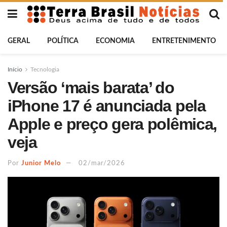
GERAL
POLÍTICA
ECONOMIA
ENTRETENIMENTO
Início
Tecnologia
Versão ‘mais barata’ do
iPhone 17 é anunciada pela
Apple e preço gera polêmica,
veja
Por
Junior Melo
02/mar/2026