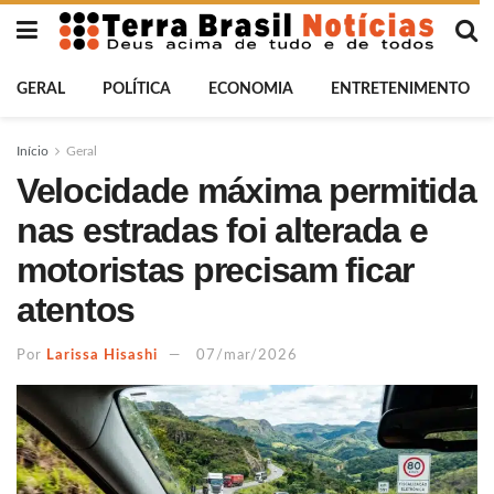
GERAL
POLÍTICA
ECONOMIA
ENTRETENIMENTO
Início
Geral
Velocidade máxima permitida
nas estradas foi alterada e
motoristas precisam ficar
atentos
Por
Larissa Hisashi
07/mar/2026