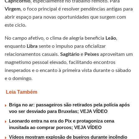
Capricórnio
, especialmente no trabalho remoto. Para
Virgem
, o foco principal é resolver pendências antigas para
abrir espaço para novas oportunidades que surgem com
este ciclo.
No campo afetivo, o clima de alegria beneficia
Leão
,
enquanto
Libra
sente o impulso para oficializar
relacionamentos casuais.
Sagitário
e
Peixes
aproveitam um
magnetismo pessoal elevado, facilitando encontros
inesperados e o encanto à primeira vista durante o sábado
e o domingo.
Leia Também
Briga no ar: passageiros são retirados pela polícia após
voo ser desviado para Bruxelas; VEJA VÍDEO
Leonardo entra na era do Pix e protagoniza cena
inusitada ao comprar porcos; VEJA VÍDEO
Vídeos mostram explosão de bueiros durante incêndio