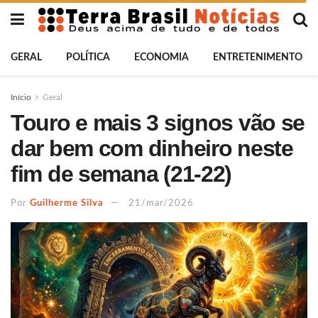
GERAL
POLÍTICA
ECONOMIA
ENTRETENIMENTO
Início
Geral
Touro e mais 3 signos vão se
dar bem com dinheiro neste
fim de semana (21-22)
Por
Guilherme Silva
21/mar/2026