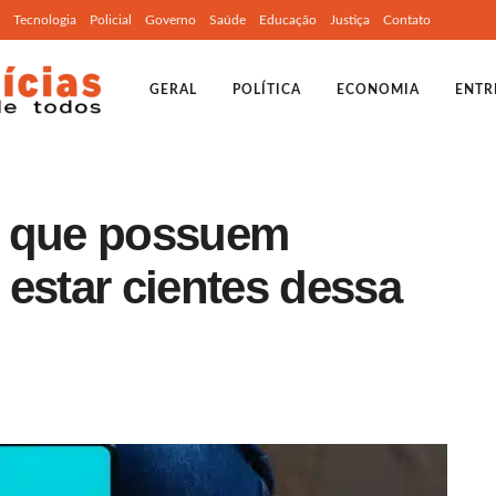
Tecnologia
Policial
Governo
Saúde
Educação
Justiça
Contato
GERAL
POLÍTICA
ECONOMIA
ENTR
s que possuem
estar cientes dessa