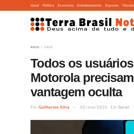
Geral
Política
Economia
Entretenimento
Esportes
Mundo
Início
Geral
Todos os usuário
Motorola precisam 
vantagem oculta
Por
Guilherme Silva
02/mar/2026
Em
Geral