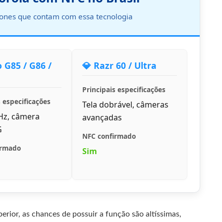
hones que contam com essa tecnologia
 G85 / G86 /
💎 Razr 60 / Ultra
Principais especificações
s especificações
Tela dobrável, câmeras
Hz, câmera
avançadas
G
NFC confirmado
irmado
Sim
erior, as chances de possuir a função são altíssimas,