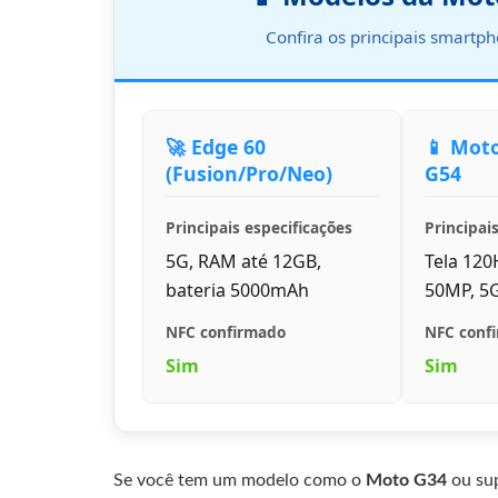
Confira os principais smartp
🚀 Edge 60
📱 Moto
(Fusion/Pro/Neo)
G54
Principais especificações
Principai
5G, RAM até 12GB,
Tela 120
bateria 5000mAh
50MP, 5
NFC confirmado
NFC conf
Sim
Sim
Se você tem um modelo como o
Moto G34
ou sup