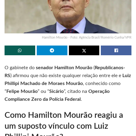
Hamilton Mourão - Foto: Agência Brasil/Romério Cunha/VPR
O gabinete do
senador Hamilton Mourão
(
Republicanos-
RS
) afirmou que não existe qualquer relação entre ele e
Luiz
Phillipi Machado de Moraes Mourão
, conhecido como
“
Felipe Mourão
” ou “
Sicário
”, citado na
Operação
Compliance Zero da Polícia Federal
.
Como Hamilton Mourão reagiu a
um suposto vínculo com Luiz