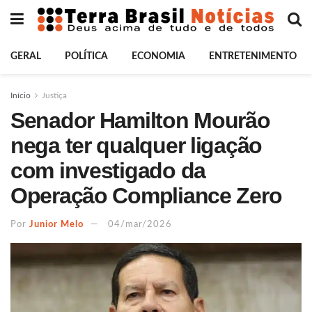
GERAL
POLÍTICA
ECONOMIA
ENTRETENIMENTO
Início
Justiça
Senador Hamilton Mourão
nega ter qualquer ligação
com investigado da
Operação Compliance Zero
Por
Junior Melo
04/mar/2026