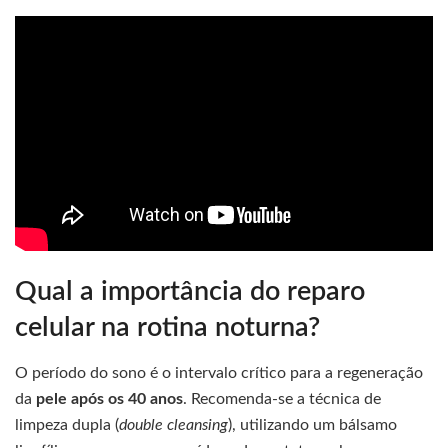
Qual a importância do reparo
celular na rotina noturna?
O período do sono é o intervalo crítico para a regeneração
da
pele após os 40 anos
. Recomenda-se a técnica de
limpeza dupla (
double cleansing
), utilizando um bálsamo