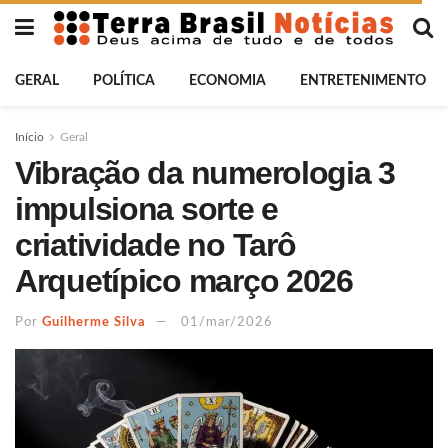
GERAL
POLÍTICA
ECONOMIA
ENTRETENIMENTO
Início
Geral
Vibração da numerologia 3
impulsiona sorte e
criatividade no Tarô
Arquetípico março 2026
Por
Guilherme Silva
01/mar/2026