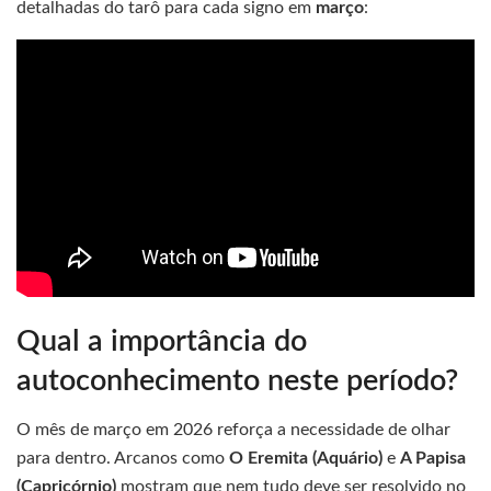
detalhadas do tarô para cada signo em
março
:
Qual a importância do
autoconhecimento neste período?
O mês de março em 2026 reforça a necessidade de olhar
para dentro. Arcanos como
O Eremita (Aquário)
e
A Papisa
(Capricórnio)
mostram que nem tudo deve ser resolvido no