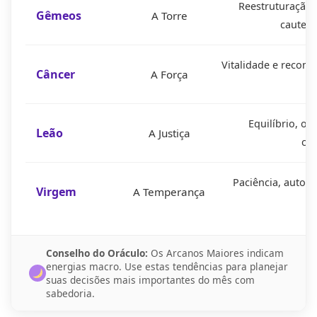
Reestruturação 
Gêmeos
A Torre
cautela
Vitalidade e recom
Câncer
A Força
Equilíbrio, or
Leão
A Justiça
col
Paciência, autop
Virgem
A Temperança
Conselho do Oráculo:
Os Arcanos Maiores indicam
energias macro. Use estas tendências para planejar
suas decisões mais importantes do mês com
sabedoria.