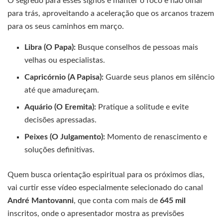
O segredo para esses signos é manter o foco e não olhar
para trás, aproveitando a aceleração que os arcanos trazem
para os seus caminhos em março.
Libra (O Papa):
Busque conselhos de pessoas mais
velhas ou especialistas.
Capricórnio (A Papisa):
Guarde seus planos em silêncio
até que amadureçam.
Aquário (O Eremita):
Pratique a solitude e evite
decisões apressadas.
Peixes (O Julgamento):
Momento de renascimento e
soluções definitivas.
Quem busca orientação espiritual para os próximos dias,
vai curtir esse vídeo especialmente selecionado do canal
André Mantovanni
, que conta com mais de
645 mil
inscritos, onde o apresentador mostra as previsões