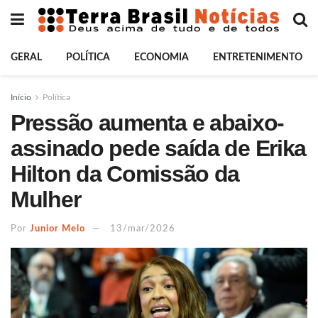
GERAL
POLÍTICA
ECONOMIA
ENTRETENIMENTO
Início
Política
Pressão aumenta e abaixo-
assinado pede saída de Erika
Hilton da Comissão da
Mulher
Por
Junior Melo
13/mar/2026