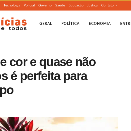
Tecnologia
Policial
Governo
Saúde
Educação
Justiça
Contato
GERAL
POLÍTICA
ECONOMIA
ENTR
e cor e quase não
s é perfeita para
mpo