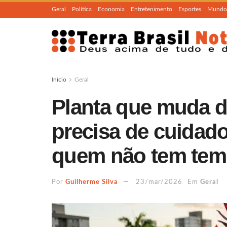
Geral
Política
Economia
Entretenimento
Esportes
Mundo
Início
Geral
Planta que muda d
precisa de cuidado
quem não tem te
Por
Guilherme Silva
23/mar/2026
Em
Geral