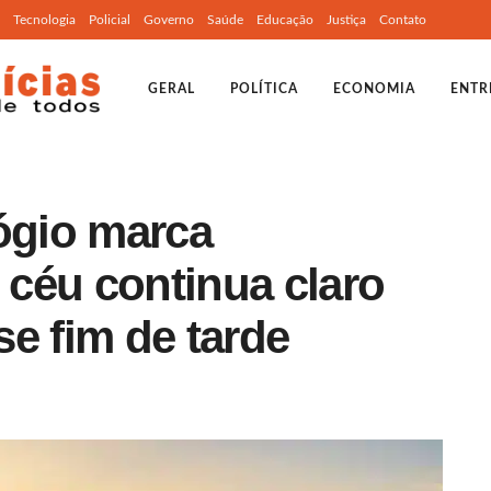
Tecnologia
Policial
Governo
Saúde
Educação
Justiça
Contato
GERAL
POLÍTICA
ECONOMIA
ENTR
lógio marca
céu continua claro
e fim de tarde