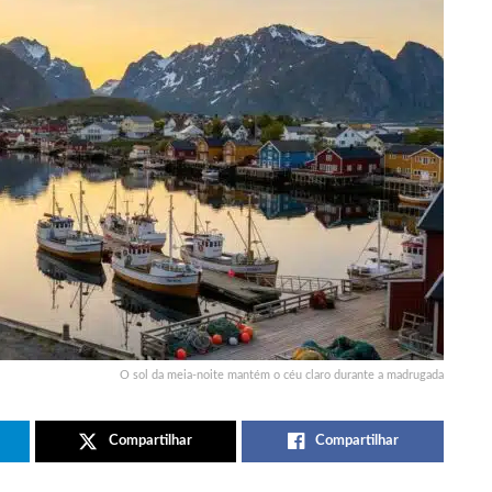
O sol da meia-noite mantém o céu claro durante a madrugada
Compartilhar
Compartilhar