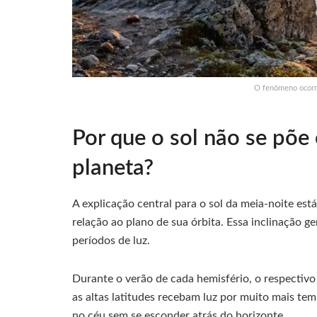
O fenômeno ocorre
Por que o sol não se põe
planeta?
A explicação central para o sol da meia-noite está
relação ao plano de sua órbita. Essa inclinação g
períodos de luz.
Durante o verão de cada hemisfério, o respectivo
as altas latitudes recebam luz por muito mais temp
no céu sem se esconder atrás do horizonte.