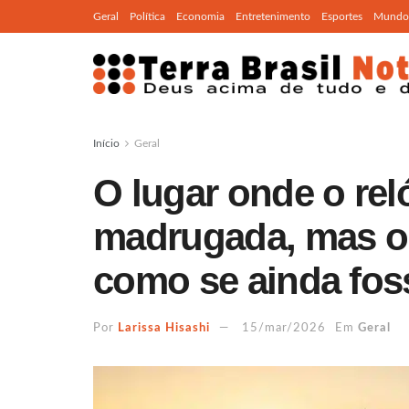
Geral
Política
Economia
Entretenimento
Esportes
Mundo
Início
Geral
O lugar onde o re
madrugada, mas o 
como se ainda foss
Por
Larissa Hisashi
15/mar/2026
Em
Geral