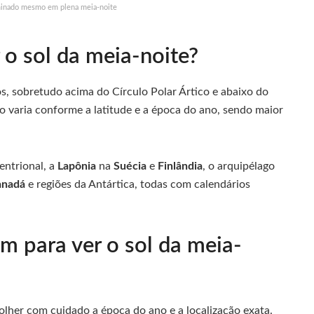
inado mesmo em plena meia-noite
 o sol da meia-noite?
, sobretudo acima do Círculo Polar Ártico e abaixo do
uo varia conforme a latitude e a época do ano, sendo maior
entrional, a
Lapônia
na
Suécia
e
Finlândia
, o arquipélago
anadá
e regiões da Antártica, todas com calendários
 para ver o sol da meia-
colher com cuidado a época do ano e a localização exata.