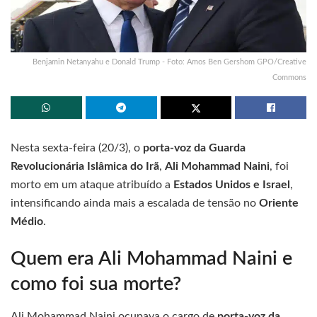
Benjamin Netanyahu e Donald Trump - Foto: Amos Ben Gershom GPO/Creative
Commons
Nesta sexta-feira (20/3), o
porta-voz da Guarda
Revolucionária Islâmica do Irã
,
Ali Mohammad Naini
, foi
morto em um ataque atribuído a
Estados Unidos e Israel
,
intensificando ainda mais a escalada de tensão no
Oriente
Médio
.
Quem era Ali Mohammad Naini e
como foi sua morte?
Ali Mohammad Naini ocupava o cargo de
porta-voz da