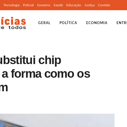
Tecnologia
Policial
Governo
Saúde
Educação
Justiça
Contato
GERAL
POLÍTICA
ECONOMIA
ENTR
bstitui chip
a a forma como os
am