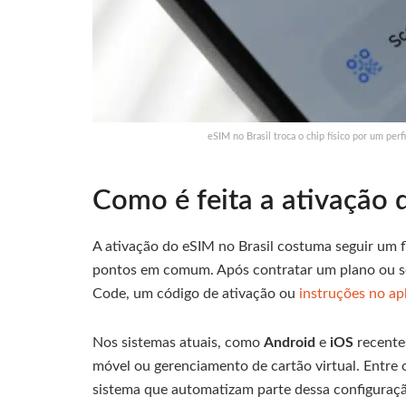
eSIM no Brasil troca o chip físico por um perf
Como é feita a ativação 
A ativação do eSIM no Brasil costuma seguir um f
pontos em comum. Após contratar um plano ou sol
Code, um código de ativação ou
instruções no ap
Nos sistemas atuais, como
Android
e
iOS
recente
móvel ou gerenciamento de cartão virtual. Entre
sistema que automatizam parte dessa configuração