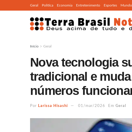
Geral
Política
Economia
Entretenimento
Esportes
Mundo
Início
Geral
Nova tecnologia su
tradicional e mud
números funcion
Por
Larissa Hisashi
01/mar/2026
Em
Geral