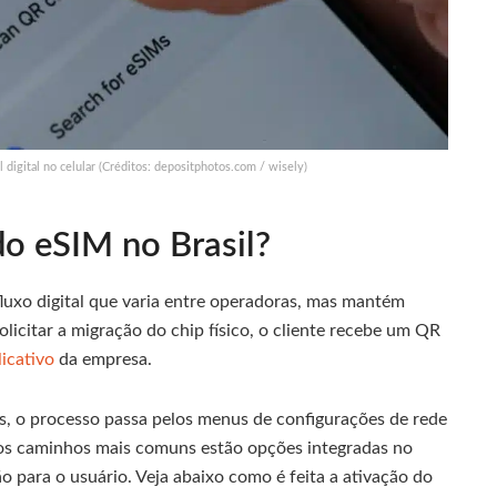
il digital no celular (Créditos: depositphotos.com / wisely)
do eSIM no Brasil?
luxo digital que varia entre operadoras, mas mantém
icitar a migração do chip físico, o cliente recebe um QR
licativo
da empresa.
s, o processo passa pelos menus de configurações de rede
 os caminhos mais comuns estão opções integradas no
 para o usuário. Veja abaixo como é feita a ativação do