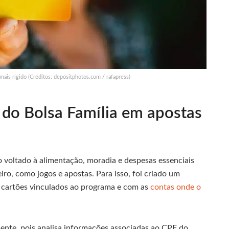
mais rígido (Créditos: depositphotos.com / rafapress)
 do Bolsa Família em apostas
o voltado à alimentação, moradia e despesas essenciais
ro, como jogos e apostas. Para isso, foi criado um
 cartões vinculados ao programa e com as
contas onde o
mente, pois analisa informações associadas ao CPF do