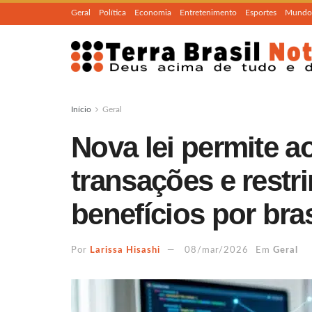
Geral
Política
Economia
Entretenimento
Esportes
Mundo
Início
Geral
Nova lei permite a
transações e restr
benefícios por bras
Por
Larissa Hisashi
08/mar/2026
Em
Geral