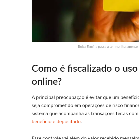
Bolsa Família passa a ter monitoramento 
Como é fiscalizado o uso
online?
A principal preocupação é evitar que um benefíci
seja comprometido em operações de risco financei
sistema que acompanha as transações feitas com
benefício é depositado
.
Esse controle vai além do valor recebido mensal