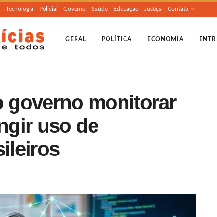
Tecnologia
Policial
Governo
Saúde
Educação
Justiça
Contato
GERAL
POLÍTICA
ECONOMIA
ENTR
o governo monitorar
ingir uso de
ileiros