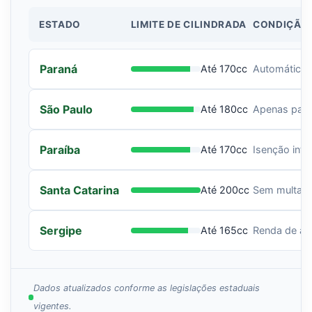
ESTADO
LIMITE DE CILINDRADA
CONDIÇÃO 
Paraná
Até 170cc
Automática s
São Paulo
Até 180cc
Apenas para
Paraíba
Até 170cc
Isenção inte
Santa Catarina
Até 200cc
Sem multas 
Sergipe
Até 165cc
Renda de até
Dados atualizados conforme as legislações estaduais
vigentes.