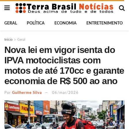
GERAL
POLÍTICA
ECONOMIA
ENTRETENIMENTO
Início
Geral
Nova lei em vigor isenta do
IPVA motociclistas com
motos de até 170cc e garante
economia de R$ 500 ao ano
Por
Guilherme Silva
06/mar/2026