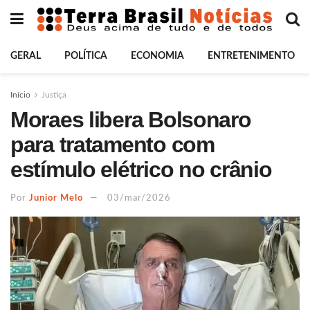
GERAL
POLÍTICA
ECONOMIA
ENTRETENIMENTO
Início
Justiça
Moraes libera Bolsonaro
para tratamento com
estímulo elétrico no crânio
Por
Junior Melo
03/mar/2026