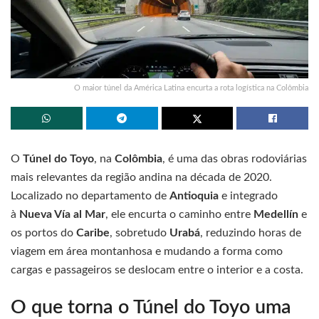
O maior túnel da América Latina encurta a rota logística na Colômbia
O
Túnel do Toyo
, na
Colômbia
, é uma das obras rodoviárias
mais relevantes da região andina na década de 2020.
Localizado no departamento de
Antioquia
e integrado
à
Nueva Vía al Mar
, ele encurta o caminho entre
Medellín
e
os portos do
Caribe
, sobretudo
Urabá
, reduzindo horas de
viagem em área montanhosa e mudando a forma como
cargas e passageiros se deslocam entre o interior e a costa.
O que torna o Túnel do Toyo uma