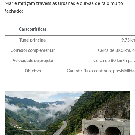
Mar e mitigam travessias urbanas e curvas de raio muito
fechado:
Características
Túnel principal
9,73 k
Corredor complementar
Cerca de
39,5 km
, 
Velocidade de projeto
Cerca de
80 km/h
para
Objetivo
Garantir fluxo contínuo, previsibilid