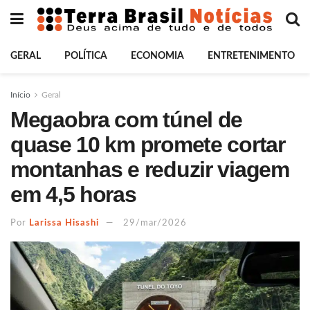
GERAL
POLÍTICA
ECONOMIA
ENTRETENIMENTO
Início
Geral
Megaobra com túnel de
quase 10 km promete cortar
montanhas e reduzir viagem
em 4,5 horas
Por
Larissa Hisashi
29/mar/2026